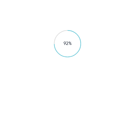
商用及公共净饮
立升超滤净水解决方案
净水安全背后的巨人
97
%
探索更多
商用直饮
公共净饮