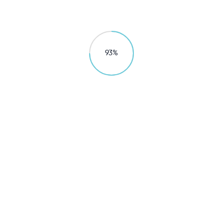
市政解决方案
立升净水带你展望未来水厂
组合工艺+超滤膜+物联网+装备化
95
%
探索更多
市政自来水厂解决方案
市政污水解决方案
案例类别：
全部
地表水、水库水
地下水