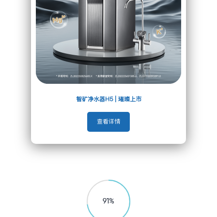
搜索
智矿净水器H5 | 璀璨上市
关注我们
查看详情






友情链接



92
%
© 2021 深圳市立昇净水科技有限公司公司版权所有