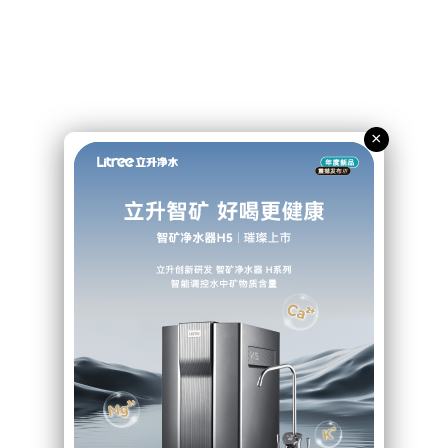
×
四级深度精滤
清冽回甘 安心直饮