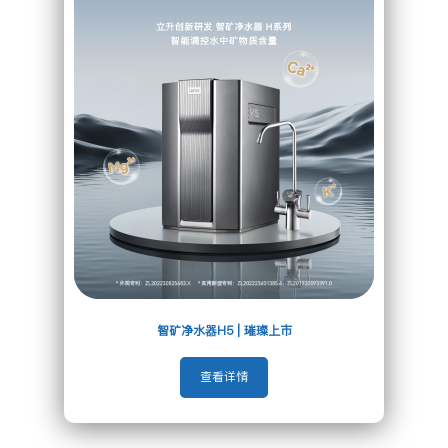
水旋风式自刷洗 + 反冲洗排污
家庭用水时即能产生水旋风
三涡轮水动力带动内外毛刷
自动刷洗滤网表面、滤瓶内壁
即排即冲，清洗效果出众
智矿净水器H5 | 璀璨上市
查看详情